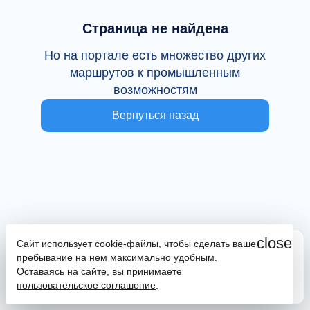
Страница не найдена
Но на портале есть множество других
маршрутов к промышленным
возможностям
Вернуться назад
close
Сайт использует cookie-файлы, чтобы сделать ваше
Сайт находится в тестовой эксплуатации
пребывание на нем максимально удобным.
В случае наличия ошибок или замечаний просим
Оставаясь на сайте, вы принимаете
сообщить на почту
promportal@frpkk.ru
. Также вы можете
пользовательское соглашение
.
написать нам в чат
или
заказать обратный звонок
.