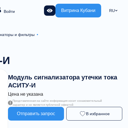
Витрина Кубани
RU
Войти
наторы и фильтры
-И
Модуль сигнализатора утечки тока
АСИТУ-И
Цена не указана
Представленная на сайте информация носит ознакомительный
характер и не является публичной офертой
Отправить запрос
В избранное