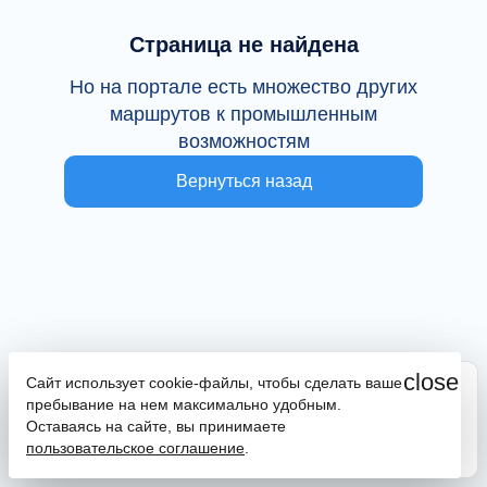
Страница не найдена
Но на портале есть множество других
маршрутов к промышленным
возможностям
Вернуться назад
close
Сайт использует cookie-файлы, чтобы сделать ваше
Сайт находится в тестовой эксплуатации
пребывание на нем максимально удобным.
В случае наличия ошибок или замечаний просим
Оставаясь на сайте, вы принимаете
сообщить на почту
promportal@frpkk.ru
. Также вы можете
пользовательское соглашение
.
написать нам в чат
или
заказать обратный звонок
.