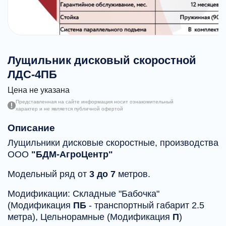
Лущильник дисковый скоростной
ЛДС-4ПБ
Цена не указана
Представленная на сайте информация носит ознакомительный
характер и не является публичной офертой
Описание
Лущильники дисковые скоростные, производства
ООО
"БДМ-АгроЦентр"
Модельный ряд от
3 до 7
метров.
Модификации: Складные "Бабочка"
(Модификация
ПБ
- транспортный габарит 2.5
метра), Цельнорамные (Модификация
П
)