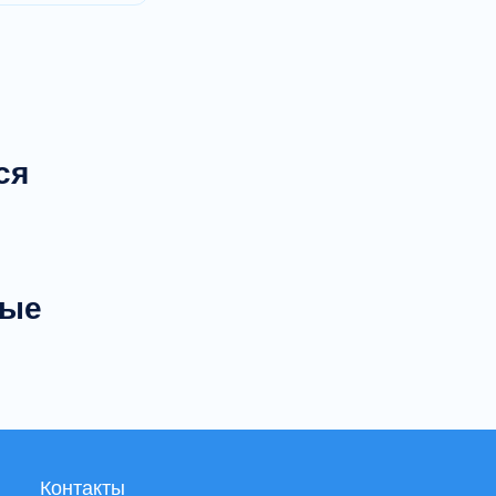
ся
ные
Контакты