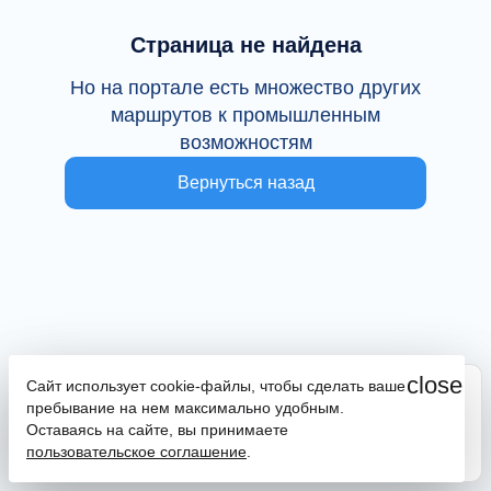
Страница не найдена
Но на портале есть множество других
маршрутов к промышленным
возможностям
Вернуться назад
close
Сайт использует cookie-файлы, чтобы сделать ваше
Сайт находится в тестовой эксплуатации
пребывание на нем максимально удобным.
В случае наличия ошибок или замечаний просим
Оставаясь на сайте, вы принимаете
сообщить на почту
promportal@frpkk.ru
. Также вы можете
пользовательское соглашение
.
написать нам в чат
или
заказать обратный звонок
.