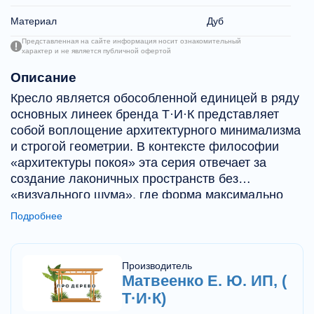
Материал
Дуб
Представленная на сайте информация носит ознакомительный
характер и не является публичной офертой
Описание
Кресло является обособленной единицей в ряду
основных линеек бренда Т·И·К представляет
собой воплощение архитектурного минимализма
и строгой геометрии. В контексте философии
«архитектуры покоя» эта серия отвечает за
создание лаконичных пространств без
«визуального шума», где форма максимально
упорядочена.Ниже представлен подробный
Подробнее
обзор коллекции на основе источников:
Производитель
Матвеенко Е. Ю. ИП, (
Т·И·К)