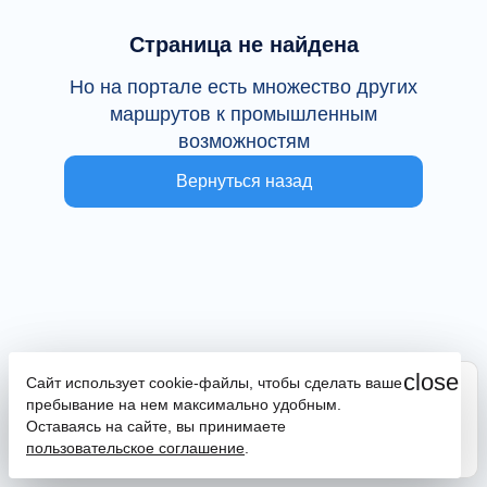
Страница не найдена
Но на портале есть множество других
маршрутов к промышленным
возможностям
Вернуться назад
close
Сайт использует cookie-файлы, чтобы сделать ваше
Сайт находится в тестовой эксплуатации
пребывание на нем максимально удобным.
В случае наличия ошибок или замечаний просим
Оставаясь на сайте, вы принимаете
сообщить на почту
promportal@frpkk.ru
. Также вы можете
пользовательское соглашение
.
написать нам в чат
или
заказать обратный звонок
.