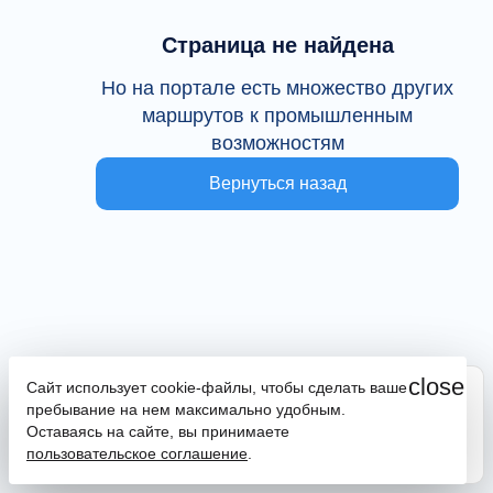
Страница не найдена
Но на портале есть множество других
маршрутов к промышленным
возможностям
Вернуться назад
close
Сайт использует cookie-файлы, чтобы сделать ваше
Сайт находится в тестовой эксплуатации
пребывание на нем максимально удобным.
В случае наличия ошибок или замечаний просим
Оставаясь на сайте, вы принимаете
сообщить на почту
promportal@frpkk.ru
. Также вы можете
пользовательское соглашение
.
написать нам в чат
или
заказать обратный звонок
.