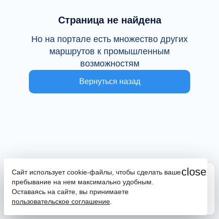
Страница не найдена
Но на портале есть множество других
маршрутов к промышленным
возможностям
Вернуться назад
close
Сайт использует cookie-файлы, чтобы сделать ваше
Сайт находится в тестовой эксплуатации
пребывание на нем максимально удобным.
В случае наличия ошибок или замечаний просим
Оставаясь на сайте, вы принимаете
сообщить на почту
promportal@frpkk.ru
. Также вы можете
пользовательское соглашение
.
написать нам в чат
или
заказать обратный звонок
.