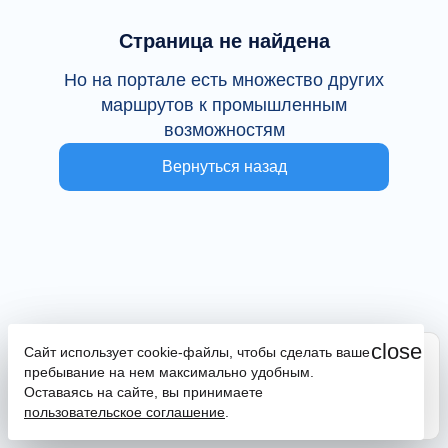
Страница не найдена
Но на портале есть множество других
маршрутов к промышленным
возможностям
Вернуться назад
close
Сайт использует cookie-файлы, чтобы сделать ваше
Сайт находится в тестовой эксплуатации
пребывание на нем максимально удобным.
В случае наличия ошибок или замечаний просим
Оставаясь на сайте, вы принимаете
сообщить на почту
promportal@frpkk.ru
. Также вы можете
пользовательское соглашение
.
написать нам в чат
или
заказать обратный звонок
.