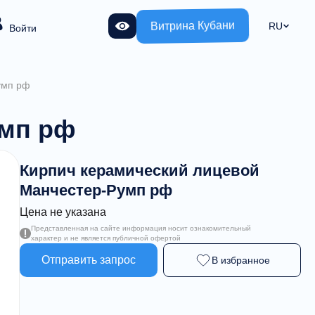
Витрина Кубани
RU
Войти
умп рф
умп рф
Кирпич керамический лицевой
Манчестер-Румп рф
Цена не указана
Представленная на сайте информация носит ознакомительный
характер и не является публичной офертой
Отправить запрос
В избранное