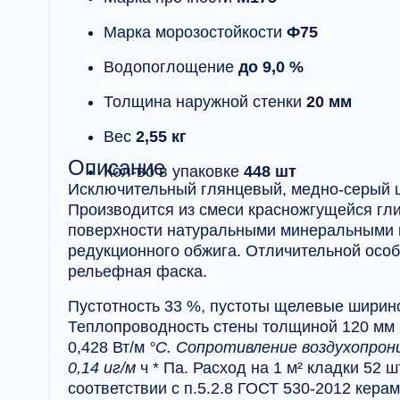
Марка морозостойкости
Ф75
Водопоглощение
до 9,0 %
Толщина наружной стенки
20 мм
Вес
2,55 кг
Описание
Кол-во в упаковке
448 шт
Исключительный глянцевый, медно-серый ц
Производится из смеси красножгущейся гли
поверхности натуральными минеральными 
редукционного обжига. Отличительной особ
рельефная фаска.
Пустотность 33 %, пустоты щелевые шириной
Теплопроводность стены толщиной 120 мм п
0,428 Вт/м
°С. Сопротивление воздухопрон
0,14 иг/м
ч * Па. Расход на 1 м² кладки 52 ш
соответствии с п.5.2.8 ГОСТ 530-2012 кера