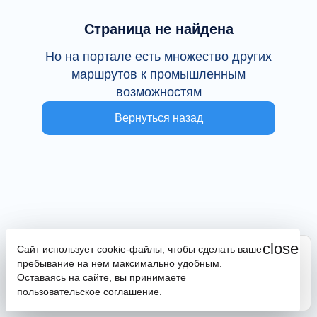
Страница не найдена
Но на портале есть множество других
маршрутов к промышленным
возможностям
Вернуться назад
close
Сайт использует cookie-файлы, чтобы сделать ваше
Сайт находится в тестовой эксплуатации
пребывание на нем максимально удобным.
В случае наличия ошибок или замечаний просим
Оставаясь на сайте, вы принимаете
сообщить на почту
promportal@frpkk.ru
. Также вы можете
пользовательское соглашение
.
написать нам в чат
или
заказать обратный звонок
.