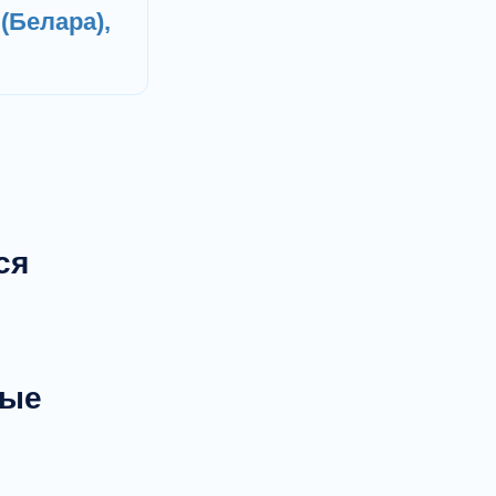
(Белара),
ся
ные