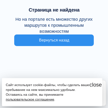
Страница не найдена
Но на портале есть множество других
маршрутов к промышленным
возможностям
Вернуться назад
close
Сайт использует cookie-файлы, чтобы сделать ваше
Сайт находится в тестовой эксплуатации
пребывание на нем максимально удобным.
В случае наличия ошибок или замечаний просим
Оставаясь на сайте, вы принимаете
сообщить на почту
promportal@frpkk.ru
. Также вы можете
пользовательское соглашение
.
написать нам в чат
или
заказать обратный звонок
.