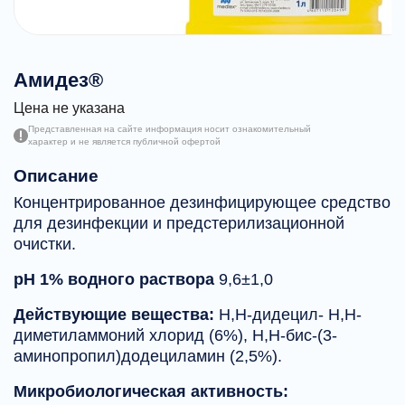
Амидез®
Цена не указана
Представленная на сайте информация носит ознакомительный
характер и не является публичной офертой
Описание
Концентрированное дезинфицирующее средство
для дезинфекции и предстерилизационной
очистки.
pH 1% водного раствора
9,6±1,0
Действующие вещества:
Н,Н-дидецил- Н,Н-
диметиламмоний хлорид (6%), Н,Н-бис-(3-
аминопропил)додециламин (2,5%).
Микробиологическая активность: