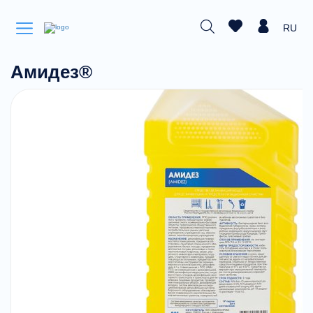
RU
Амидез®