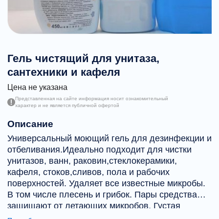
Гель чистящий для унитаза,
сантехники и кафеля
Цена не указана
Представленная на сайте информация носит ознакомительный
характер и не является публичной офертой
Описание
Универсальный моющий гель для дезинфекции и
отбеливания.Идеально подходит для чистки
унитазов, ванн, раковин,стеклокерамики,
кафеля, стоков,сливов, пола и рабочих
поверхностей. Удаляет все известные микробы.
В том числе плесень и грибок. Пары средства
защищают от летающих микробов. Густая
формула позволяет гелю дольше оставаться на