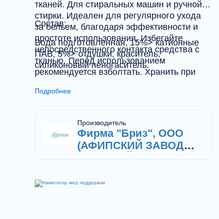
тканей. Для стиральных машин и ручной
стирки. Идеален для регулярного ухода
Состав:
за бельем, благодаря эффективности и
простоте использования. Избегайте
Вода подготовленная, 15%> катионные
непосредственного контакта средства с
ПАВ, 5%> отдушки, краситель,
тканью. Перед использованием
силиконовый пеногаситель.
рекомендуется взболтать. Хранить при
температуре выше +5°С до +30°С. Срок
Подробнее
годности 24 месяца со дня изготовления в
таре производителя. Вскрытую упаковку
использовать в течении 12 месяцев.
Производитель
Фирма "Бриз", ООО
(АФИПСКИЙ ЗАВОД
БЫТОВОЙ ХИМИИ)