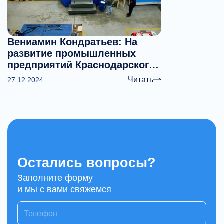
Вениамин Кондратьев: На
развитие промышленных
предприятий Краснодарского
края в 2024 году направили
Читать
27.12.2024
более 3,7 миллиарда рублей
Остались вопросы?
Заполните форму
и мы с вами свяжемся