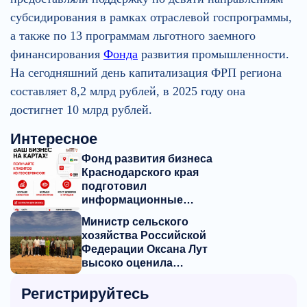
субсидирования в рамках отраслевой госпрограммы,
а также по 13 программам льготного заемного
финансирования
Фонда
развития промышленности.
На сегодняшний день капитализация ФРП региона
составляет 8,2 млрд рублей, в 2025 году она
достигнет 10 млрд рублей.
Интересное
Фонд развития бизнеса
Краснодарского края
подготовил
информационные
материалы о мерах
Министр сельского
поддержки
хозяйства Российской
предпринимателей
Федерации Оксана Лут
высоко оценила
перспективы кубанского
агродрона «Пчела»
Регистрируйтесь