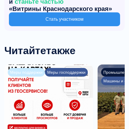
и
станьте частью
«Витрины Краснодарского края»
Стать участником
Читайте
также
Меры поддержки
Меры господдержки
Промышленн
Машины и об