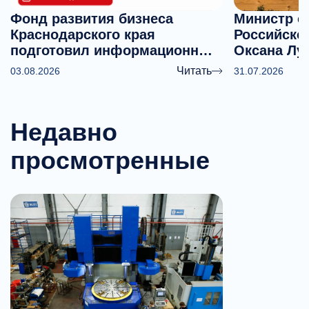
Фонд развития бизнеса
Министр с
Краснодарского края
Российско
подготовил информационные
Оксана Лу
материалы о мерах
перспекти
Читать
03.08.2026
31.07.2026
поддержки предпринимателей
агродрона
Недавно
просмотренные