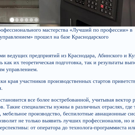
рофессионального мастерства «Лучший по профессии» в
управлением» прошел на базе Краснодарского
еми ведущих предприятий из Краснодара, Абинского и К
 как их теоретическая подготовка, так и результаты вы
ым управлением.
и края участников производственных стартов приветст
н.
становится все более востребованной, учитывая вектор 
в. Такие специалисты нужны в различных отраслях, где 
, мебельное производство, беспилотные авиационные си
озволит не только выявить лучших профессионалов, но и
ерспективы: от оператора до технолога‑программиста ил