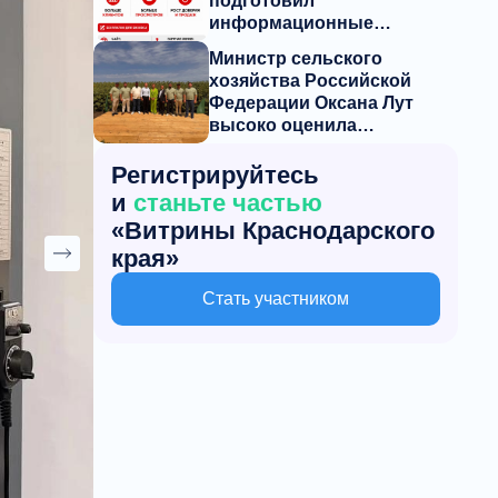
подготовил
информационные
материалы о мерах
Министр сельского
поддержки
хозяйства Российской
предпринимателей
Федерации Оксана Лут
высоко оценила
перспективы кубанского
агродрона «Пчела»
Регистрируйтесь
и
станьте частью
«Витрины Краснодарского
края»
Стать участником