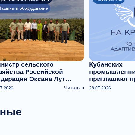
ашины и оборудование
нистр сельского
Кубанских
зяйства Российской
промышленни
дерации Оксана Лут
приглашают п
соко оценила
участие в ме
Читать
07.2026
28.07.2026
рспективы кубанского
конкурсе диз
родрона «Пчела»
адаптивной о
крыльях»
нные