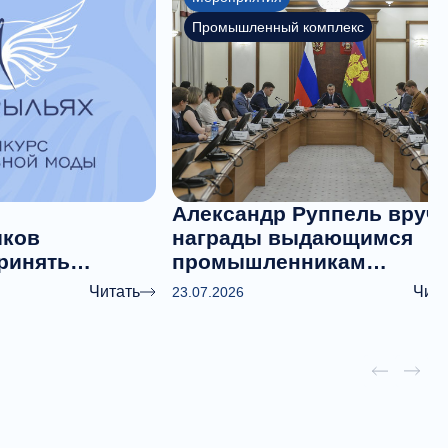
Промышленный комплекс
Александр Руппель вруч
ков
награды выдающимся
ринять
промышленникам
ждународном
Краснодарского края
Читать
Чита
23.07.2026
айна
дежды «На