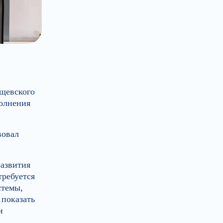
ущевского
полнения
вовал
развития
требуется
стемы,
 показать
и