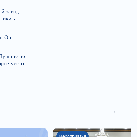
й завод
 Никита
а. Он
 Лучшие по
орое место
Мероприятия