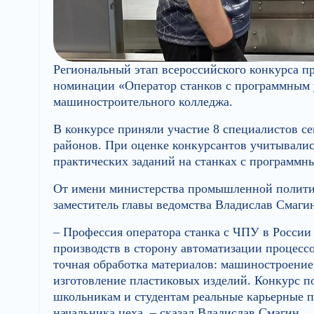
Региональный этап всероссийского конкурса п
номинации «Оператор станков с программным 
машиностроительного колледжа.
В конкурсе приняли участие 8 специалистов с
районов. При оценке конкурсантов учитывались
практических заданий на станках с программн
От имени министерства промышленной политик
заместитель главы ведомства Владислав Смаги
– Профессия оператора станка с ЧПУ в России 
производств в сторону автоматизации процессо
точная обработка материалов: машиностроение
изготовление пластиковых изделий. Конкурс п
школьникам и студентам реальные карьерные п
начальника цеха, – сказал Владислав Смагин.