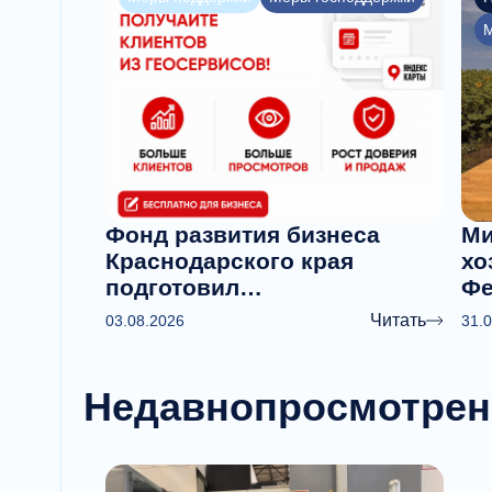
М
Фонд развития бизнеса
Ми
Краснодарского края
хо
подготовил
Фе
информационные
вы
Читать
03.08.2026
31.
материалы о мерах
пе
поддержки
аг
предпринимателей
Недавно
просмотре