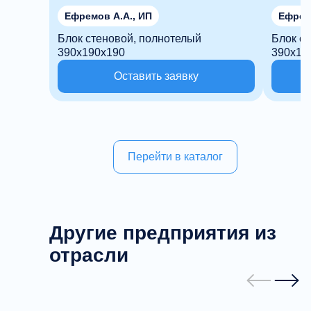
Ефремов А.А., ИП
Ефрем
Блок стеновой, полнотелый
Блок с
390х190х190
390х19
Оставить заявку
Перейти в каталог
Другие предприятия из
отрасли