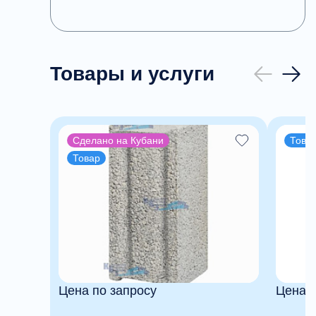
Товары и услуги
Сделано на Кубани
Това
Товар
Цена по запросу
Цена п