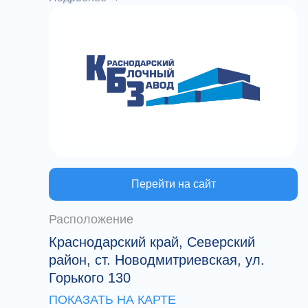
цену партии блоков под ваши задачи
.Быстро изготовим и доставим по всему
ЮФО, в Крым
Перейти на сайт
Расположение
Краснодарский край, Северский
район, ст. Новодмитриевская, ул.
Горького 130
ПОКАЗАТЬ НА КАРТЕ