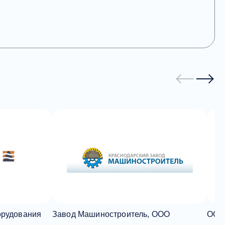
орудования
Завод Машиностроитель, ООО
ООО