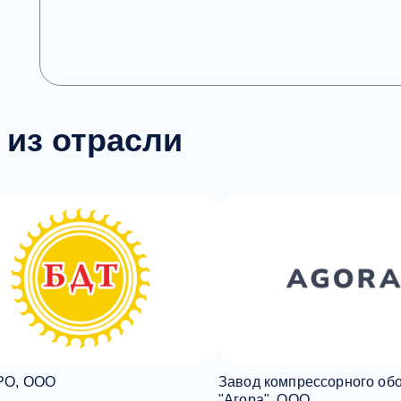
 из отрасли
РО, ООО
Завод компрессорного об
"Агора", ООО