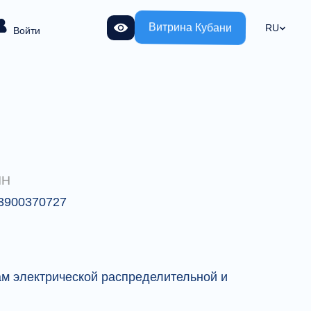
Витрина Кубани
RU
Войти
НН
3900370727
м электрической распределительной и