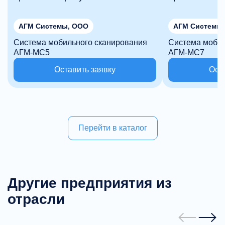
АГМ Системы, ООО
АГМ Системы
Система мобильного сканирования
Система мобил
АГМ-МС5
АГМ-МС7
Оставить заявку
Ост
Перейти в каталог
Другие предприятия из
отрасли